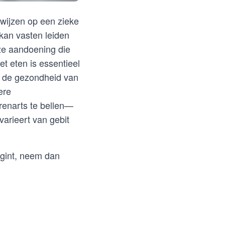
 wijzen op een zieke
 kan vasten leiden
uze aandoening die
t eten is essentieel
at de gezondheid van
ere
renarts te bellen—
 varieert van gebit
begint, neem dan