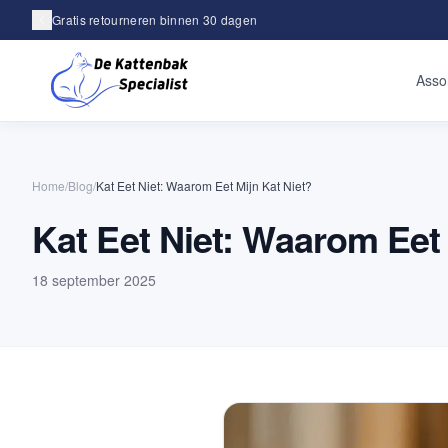
Gratis retourneren binnen 30 dagen
Achteraf betalen met Klarna
Asso
Home
/
Blog
/
Kat Eet Niet: Waarom Eet Mijn Kat Niet?
Kat Eet Niet: Waarom Eet 
18 september 2025