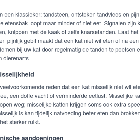
n een klassieker: tandsteen, ontstoken tandvlees en pijn
de etensbak loopt maar minder of niet eet. Signalen zijn 
kken, knippen met de kaak of zelfs knarsetanden. Laat het
en pijnlijk gebit maakt dat een kat niet wil eten of na een
emen bij uw kat door regelmatig de tanden te poetsen en
n dierenarts.
sselijkheid
n veelvoorkomende reden dat een kat misselijk niet wil e
ree, een doffe vacht of verminderde eetlust. Misselijke k
pen weg; misselijke katten krijgen soms ook extra spee
isselijk is kan tijdelijk natvoeding beter eten dan brokken
et sterker ruikt.
onische aandoeningen