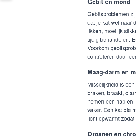
Gebit en mond
Gebitsproblemen zij
dat je kat wel naar 
likken, moeilijk sli
tijdig behandelen. E
Voorkom gebitsprobl
controleren door ee
Maag-darm en mi
Misselijkheid is ee
braken, braakt, diar
nemen één hap en lo
vaker. Een kat die m
licht opwarmt zodat h
Organen en chr