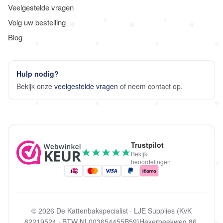
Veelgestelde vragen
Volg uw bestelling
Blog
Hulp nodig?
Bekijk onze
veelgestelde vragen
of neem contact op.
©
2026
De Kattenbakspecialist
·
LJE Supplies (KvK
82219524
·
BTW NL003654455B59)
Hekerbeekweg 86,