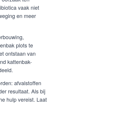
ibiotica vaak niet
eweging en meer
verbouwing,
tenbak plots te
het ontstaan van
end kattenbak-
deeld.
rden: afvalstoffen
r resultaat. Als bij
he hulp vereist. Laat