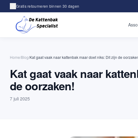
Gratis retourneren binnen 30 dagen
Achteraf betalen met Klarna
Asso
Home
/
Blog
/
Kat gaat vaak naar kattenbak maar doet niks: Dit zijn de oorzake
Kat gaat vaak naar katten
de oorzaken!
7 juli 2025