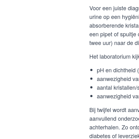
Voor een juiste dia
urine op een hygiëni
absorberende kristal
een pipet of spuitj
twee uur) naar de d
Het laboratorium kij
pH en dichtheid 
aanwezigheid van
aantal kristallen
aanwezigheid van
Bij twijfel wordt aa
aanvullend onderzoe
achterhalen. Zo ont
diabetes of leverzie