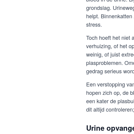
grondslag. Urinewegi
helpt. Binnenkatten
stress.
Toch hoeft het niet a
verhuizing, of het o
weinig, of juist ext
plasproblemen. Omda
gedrag serieus wor
Een verstopping van
hopen zich op, de b
een kater de plasbui
dit altijd controlere
Urine opvang