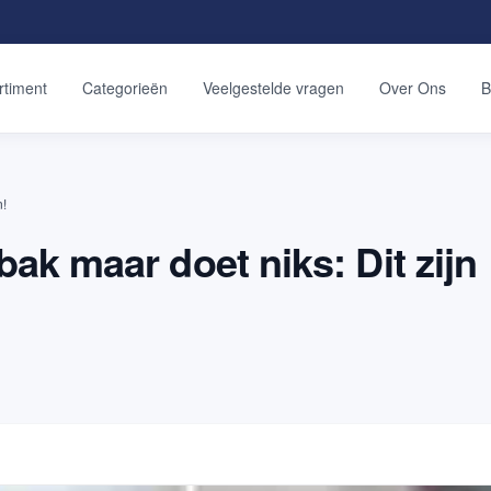
rtiment
Categorieën
Veelgestelde vragen
Over Ons
B
n!
bak maar doet niks: Dit zijn