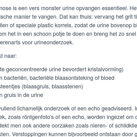
gnose is een vers monster urine opvangen essentieel. Het
sche manier te vangen. Dat kan thuis: vervang het grit tij
len of speciale plastic korrels, zodat de urine bovenop bli
e om het in een schoon potje te doen en breng het zo sne
ierenarts voor urineonderzoek.
kt naar:
(te geconcentreerde urine bevordert kristalvorming)
 bacteriën, bacteriële blaasontsteking of bloed
/steentjes (blaasgruis, blaasstenen)
 gruis in de urine
nvullend lichamelijk onderzoek of een echo geadviseerd. 
k, zoals röntgenfoto's of een echo, worden ingezet om 
dekt men ook andere oorzaken zoals nieren- of schildkli
kten. Verstoppingen kunnen bijvoorbeeld ontstaan door gr