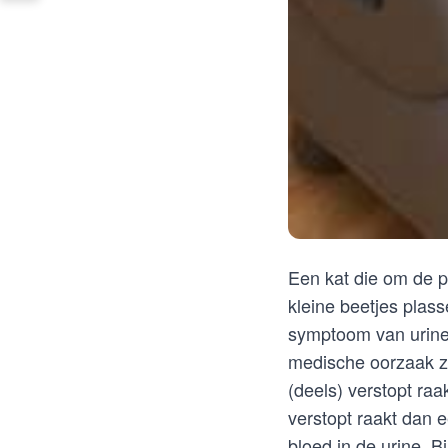
Een kat die om de p
kleine beetjes plass
symptoom van urine
medische oorzaak zoa
(deels) verstopt raa
verstopt raakt dan e
bloed in de urine. 