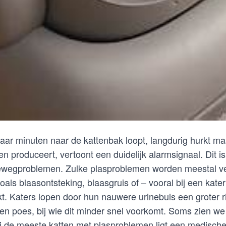
aar minuten naar de kattenbak loopt, langdurig hurkt ma
en produceert, vertoont een duidelijk alarmsignaal. Dit is
wegproblemen. Zulke plasproblemen worden meestal ve
ls blaasontsteking, blaasgruis of – vooral bij een kater
kt. Katers lopen door hun nauwere urinebuis een groter r
en poes, bij wie dit minder snel voorkomt. Soms zien we 
Bij de meeste katten met plasproblemen ligt een medisch