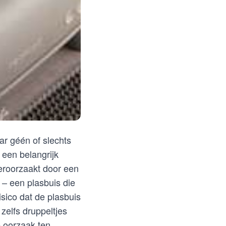
ar géén of slechts
 een belangrijk
roorzaakt door een
 – een plasbuis die
isico dat de plasbuis
zelfs druppeltjes
e oorzaak ten