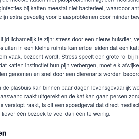
nfecties bij katten meestal niet bacterieel, waardoor ant
 zijn extra gevoelig voor blaasproblemen door minder b
ltijd lichamelijk te zijn: stress door een nieuw huisdier, 
psluiten in een kleine ruimte kan ertoe leiden dat een kat
reem vaak, bezocht wordt. Stress speelt een grote rol bij 
t katten instinctief hun pijn verbergen, moet elk afwijk
den genomen en snel door een dierenarts worden beoor
 de plasbuis kan binnen paar dagen levensgevaarlijk wo
laaswand raakt uitgerekt en de kat kan gaan persen zonde
s verstopt raakt, is dit een spoedgeval dat direct medisc
n; liever één bezoek te veel dan één te weinig.
en